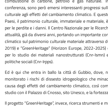
combustione di carbone, petrolio e gas naturale. Tra 
conferenza, sono però emersi interessanti progressi sul
culturale agli effetti del cambiamento climatico. E ques
Paesi, il patrimonio culturale, immateriale e materiale,
per le perdite e i danni. Il Centro Nazionale per le Rice
attualità, già da diversi anni, portando un importante co
climatico sul patrimonio culturale materiale attraverso 
2019) e “GreenHeritage” (Horizon Europe, 2022-2025) coo
per lo studio dei materiali nanostrutturati (Cnr-Ismn) e
politiche sociali (Cnr-Irpps).
Ed è qui che entra in ballo la città di Gubbio, dove, n
monitorato i rischi di dissesto idrogeologico che minac
causa degli effetti del cambiamento climatico, così come
studio con il Palazzo di Cnosso, sito Unesco, e la fortezz
ll progetto “GreenHeritage”, invece, ricerca strumenti e