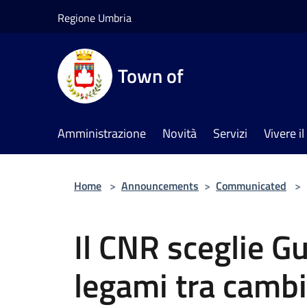
Salta al contenuto principale
Regione Umbria
Town of
Amministrazione
Novità
Servizi
Vivere 
Home
>
Announcements
>
Communicated
>
Il CNR sceglie Gu
legami tra camb