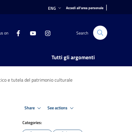
|
ENG
Accedi all'area personale
us on
Search
Tutti gli argomenti
ico e tutela del patrimonio culturale
Share
See actions
Categories: