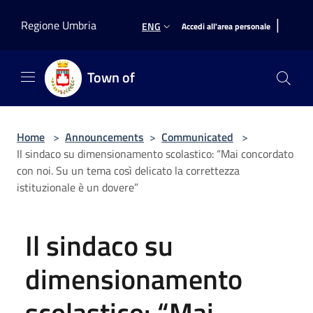
Salta al contenuto principale
|
Regione Umbria
ENG
Accedi all'area personale
Town of
Home
>
Announcements
>
Communicated
>
Il sindaco su dimensionamento scolastico: “Mai concordato
con noi. Su un tema così delicato la correttezza
istituzionale è un dovere”
Il sindaco su
dimensionamento
scolastico: “Mai