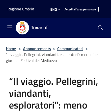
Salta al contenuto principale
|
Regione Umbria
ENG
Accedi all'area personale
Town of
Home
>
Announcements
>
Communicated
>
“Il viaggio. Pellegrini, viandanti, esploratori”: meno due
giorni al Festival del Medioevo
“Il viaggio. Pellegrini,
viandanti,
esploratori”: meno