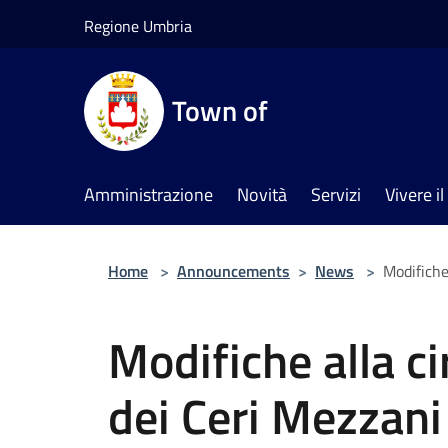
Salta al contenuto principale
Regione Umbria
Town of
Amministrazione
Novità
Servizi
Vivere 
Home
>
Announcements
>
News
>
Modifiche
Modifiche alla ci
dei Ceri Mezzan