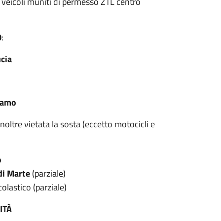
i veicoli muniti di permesso ZTL centro
0
:
cia
olamo
 inoltre vietata la sosta (eccetto motocicli e
o
di Marte
(parziale)
colastico (parziale)
ITÀ