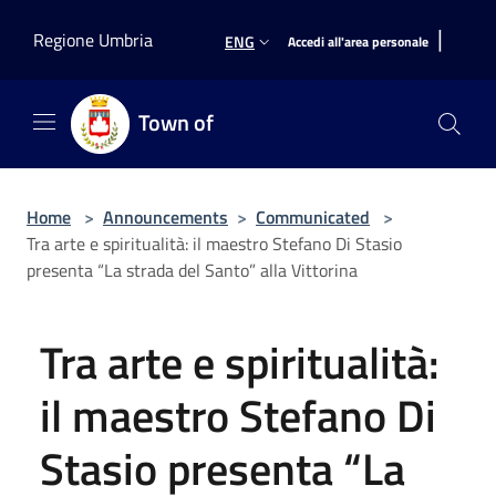
Salta al contenuto principale
|
Regione Umbria
ENG
Accedi all'area personale
Town of
Home
>
Announcements
>
Communicated
>
Tra arte e spiritualità: il maestro Stefano Di Stasio
presenta “La strada del Santo” alla Vittorina
Tra arte e spiritualità:
il maestro Stefano Di
Stasio presenta “La