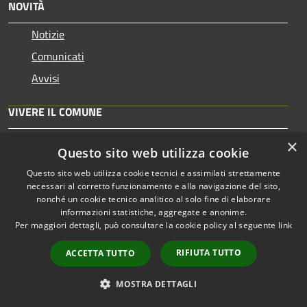
NOVITÀ
Notizie
Comunicati
Avvisi
VIVERE IL COMUNE
Luoghi
×
Questo sito web utilizza cookie
Eventi
Questo sito web utilizza cookie tecnici e assimilati strettamente
necessari al corretto funzionamento e alla navigazione del sito,
CONTATTI
nonché un cookie tecnico analitico al solo fine di elaborare
informazioni statistiche, aggregate e anonime.
Per maggiori dettagli, può consultare la cookie policy al seguente
link
Comune di Gubbio
Piazza Grande, 9 – 06024 - Gubbio
RIFIUTA TUTTO
ACCETTA TUTTO
Codice Fiscale: 00334990546
MOSTRA DETTAGLI
Partita IVA: 00334990546
IBAN: IT 44 W 02008 38484 000029502629