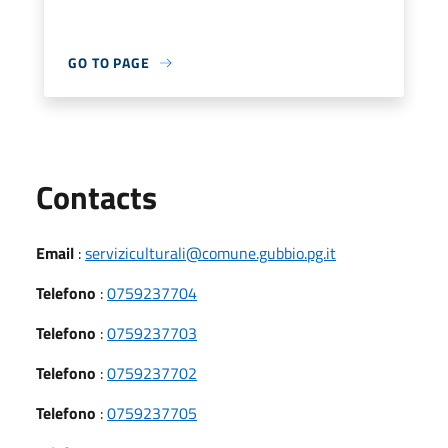
GO TO PAGE
Utili
Contacts
Email
:
serviziculturali@comune.gubbio.pg.it
Telefono
:
0759237704
Telefono
:
0759237703
Telefono
:
0759237702
Telefono
:
0759237705