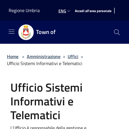
Salta al contenuto principale
|
Regione Umbria
ENG
Accedi all'area personale
Town of
Home
>
Amministrazione
>
Uffici
>
Ufficio Sistemi Informativi e Telematici
Ufficio Sistemi
Informativi e
Telematici
L’Ufficio è responsabile della gestione e