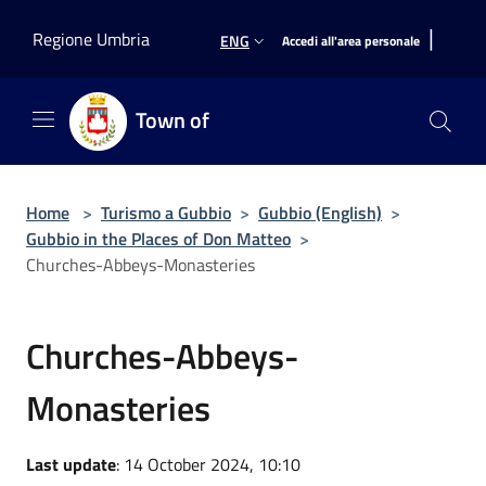
Salta al contenuto principale
|
Regione Umbria
ENG
Accedi all'area personale
Town of
Home
>
Turismo a Gubbio
>
Gubbio (English)
>
Gubbio in the Places of Don Matteo
>
Churches-Abbeys-Monasteries
Churches-Abbeys-
Monasteries
Last update
: 14 October 2024, 10:10