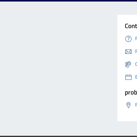
Cont
prob