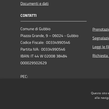
Documenti e dati
CONTATTI
Comune di Gubbio
Prenotaz
Piazza Grande, 9 – 06024 - Gubbio
Segnalazi
Codice Fiscale: 00334990546
Leggi le 
Partita IVA: 00334990546
Richiesta
IBAN: IT 44 W 02008 38484
000029502629
PEC:
comune.gubbio@postacert.umbria.it
Centralino Unico: 075 92371
Questo sito 
Rubrica telefonica
alla navig