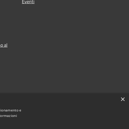
Eventi
o al
×
nzionamento e
nformazioni