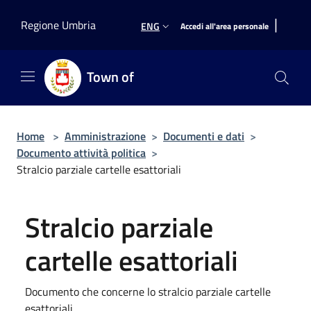
Salta al contenuto principale
|
Regione Umbria
ENG
Accedi all'area personale
Town of
Home
>
Amministrazione
>
Documenti e dati
>
Documento attività politica
>
Stralcio parziale cartelle esattoriali
Stralcio parziale
cartelle esattoriali
Documento che concerne lo stralcio parziale cartelle
esattoriali