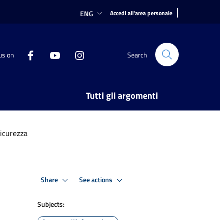
|
ENG
Accedi all'area personale
us on
Search
Tutti gli argomenti
Sicurezza
Share
See actions
Subjects: