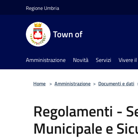
Salta al contenuto principale
Regione Umbria
Town of
Amministrazione
Novità
Servizi
Vivere 
Home
>
Amministrazione
>
Documenti e dati
Regolamenti - Se
Municipale e Sic