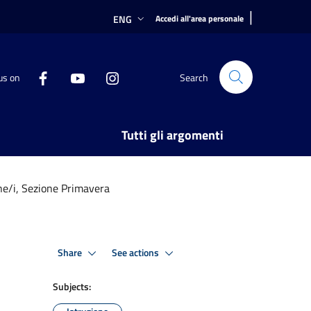
|
ENG
Accedi all'area personale
us on
Search
Tutti gli argomenti
ine/i, Sezione Primavera
Share
See actions
Subjects: