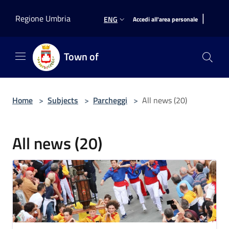
Salta al contenuto principale
|
Regione Umbria
ENG
Accedi all'area personale
Town of
Home
>
Subjects
>
Parcheggi
>
All news (20)
All news (20)