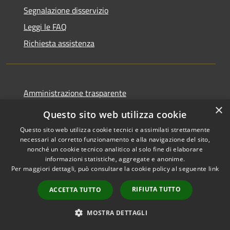
Segnalazione disservizio
Leggi le FAQ
Richiesta assistenza
Amministrazione trasparente
×
Amministrazione trasparente fino al 12/12/2024
Questo sito web utilizza cookie
Informativa privacy
Questo sito web utilizza cookie tecnici e assimilati strettamente
necessari al corretto funzionamento e alla navigazione del sito,
Note legali
nonché un cookie tecnico analitico al solo fine di elaborare
Dichiarazione di accessibilità
informazioni statistiche, aggregate e anonime.
Per maggiori dettagli, può consultare la cookie policy al seguente
link
Piano di miglioramento
RIFIUTA TUTTO
ACCETTA TUTTO
MOSTRA DETTAGLI
RSS
Copyright © 2026 • Town of •