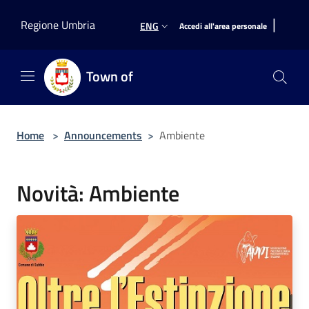
Salta al contenuto principale
|
Regione Umbria
ENG
Accedi all'area personale
Town of
Home
>
Announcements
>
Ambiente
Novità: Ambiente