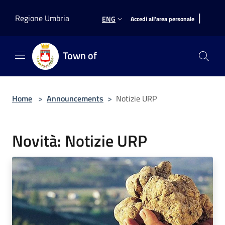
Salta al contenuto principale
|
Regione Umbria
ENG
Accedi all'area personale
Town of
Home
>
Announcements
>
Notizie URP
Novità: Notizie URP