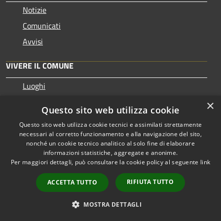
Notizie
Comunicati
Avvisi
VIVERE IL COMUNE
Luoghi
Eventi
×
Questo sito web utilizza cookie
Questo sito web utilizza cookie tecnici e assimilati strettamente
CONTATTI
necessari al corretto funzionamento e alla navigazione del sito,
nonché un cookie tecnico analitico al solo fine di elaborare
informazioni statistiche, aggregate e anonime.
Comune di Gubbio
Per maggiori dettagli, può consultare la cookie policy al seguente
link
Piazza Grande, 9 – 06024 - Gubbio
Codice Fiscale: 00334990546
RIFIUTA TUTTO
ACCETTA TUTTO
Partita IVA: 00334990546
IBAN: IT 44 W 02008 38484 000029502629
MOSTRA DETTAGLI