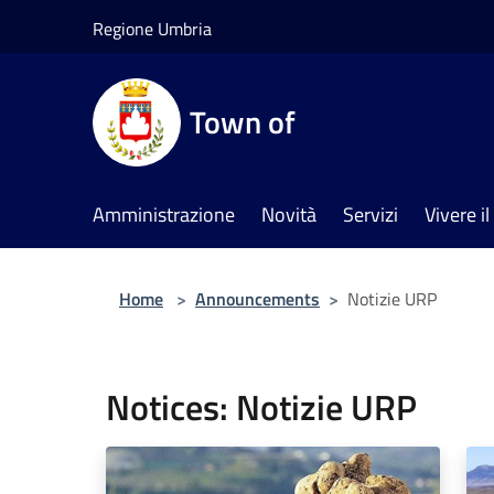
Salta al contenuto principale
Regione Umbria
Town of
Amministrazione
Novità
Servizi
Vivere 
Home
>
Announcements
>
Notizie URP
Notices: Notizie URP