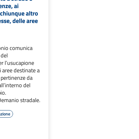
enze, ai
a chiunque altro
sse, delle aree
monio comunica
 del
r l’usucapione
i aree destinate a
e pertinenze da
all’interno del
io.
emanio stradale.
azione