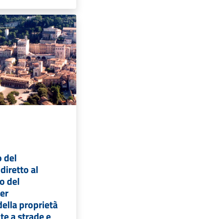
o del
iretto al
o del
er
della proprietà
te a strade e