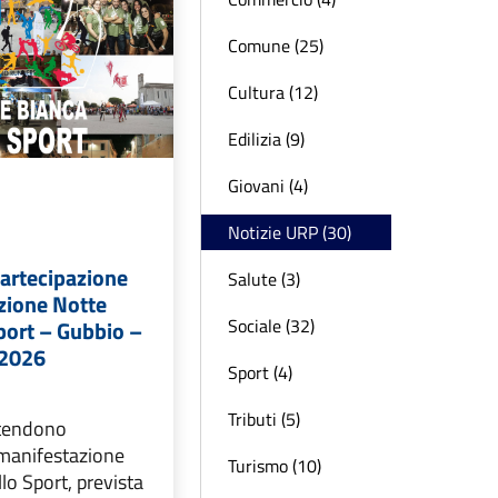
Comune (25)
Cultura (12)
Edilizia (9)
Giovani (4)
Notizie URP (30)
partecipazione
Salute (3)
zione Notte
Sociale (32)
port – Gubbio –
 2026
Sport (4)
Tributi (5)
ntendono
 manifestazione
Turismo (10)
lo Sport, prevista