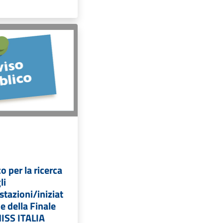
o per la ricerca
li
tazioni/iniziat
e della Finale
MISS ITALIA