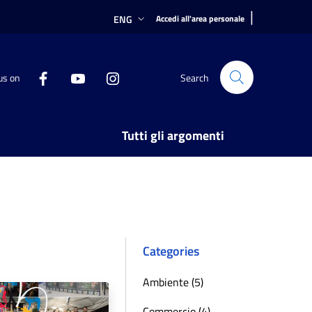
|
ENG
Accedi all'area personale
us on
Search
Tutti gli argomenti
Categories
Ambiente (5)
Commercio (4)