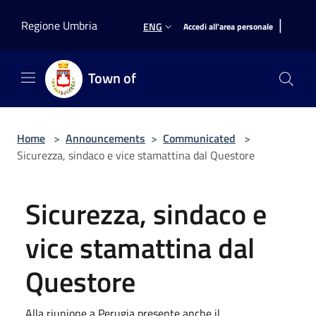
Salta al contenuto principale
|
Regione Umbria
ENG
Accedi all'area personale
Town of
Home
>
Announcements
>
Communicated
>
Sicurezza, sindaco e vice stamattina dal Questore
Sicurezza, sindaco e
vice stamattina dal
Questore
Alla riunione a Perugia presente anche il