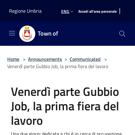
Salta al contenuto principale
|
Regione Umbria
ENG
Accedi all'area personale
Town of
Home
>
Announcements
>
Communicated
>
Venerdì parte Gubbio Job, la prima fiera del lavoro
Venerdì parte Gubbio
Job, la prima fiera del
lavoro
Una due giorni dedicata a chi è in cerca di occupazione,