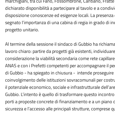
marchigiani, tra cui Fano, Fossombrone, Cantiano, Fratte
dichiarato disponibilità a partecipare al tavolo e a condi
disposizione conoscenze ed esigenze locali. La presenza 
segnato l’importanza di una cabina di regia in grado di inca
progetto unitario.
Al termine della sessione il sindaco di Gubbio ha richiam
lavoro chiaro: partire da progetti già esistenti, individuare
considerazione la viabilità secondaria come rete capillare
ANAS e con i Prefetti competenti per accompagnare il pe
di Gubbio - ha spiegato in chiusura - intende proseguire 
coinvolgimento delle istituzioni sovracomunali per costru
il potenziale economico, sociale e infrastrutturale dell’ar
Gubbio. L’intento è quello di trasformare questo incontr
porti a proposte concrete di finanziamento e a un piano di 
sicurezza e l’accesso alle principali strutture, comprese qu