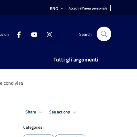
|
ENG
Accedi all'area personale
us on
Search
Tutti gli argomenti
le condivisa
Share
See actions
Categories: