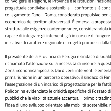
coinvolgere le Regioni, le Province e le istituzioni nazio
progettuale condivisa e sostenibile. Il confronto si è conc
collegamento Fano - Roma, considerato propulsivo per la m
economico dei territori attraversati. È emersa la proposta
struttura alle esigenze contemporanee, considerandola i
capace di integrare gli interventi già in corso e di fungere 
iniziative di carattere regionale e progetti promossi dall
Il presidente della Provincia di Perugia e sindaco di Gua
richiamato l’attenzione sulla necessità di inserire la ques
Zona Economica Speciale. Dai diversi interventi è emers
prima riunione in un percorso operativo: il sindaco di Fan
l’assegnazione di un incarico di progettazione per la fatti
Polidori ha evidenziato le criticità specifiche di Fossato d
pubblici che la viabilità attuale accentua. Il primo cittad
l’idea di uno sviluppo orientato alla mobilità sostenibile