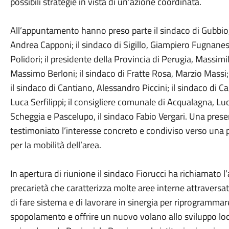
possibili strategie in vista di un’azione coordinata.
All’appuntamento hanno preso parte il sindaco di Gubbio, V
Andrea Capponi; il sindaco di Sigillo, Giampiero Fugnanesi
Polidori; il presidente della Provincia di Perugia, Massimi
Massimo Berloni; il sindaco di Fratte Rosa, Marzio Massi; i
il sindaco di Cantiano, Alessandro Piccini; il sindaco di Ca
Luca Serfilippi; il consigliere comunale di Acqualagna, Lu
Scheggia e Pascelupo, il sindaco Fabio Vergari. Una pres
testimoniato l’interesse concreto e condiviso verso una 
per la mobilità dell’area.
In apertura di riunione il sindaco Fiorucci ha richiamato l
precarietà che caratterizza molte aree interne attraversat
di fare sistema e di lavorare in sinergia per riprogrammare i
spopolamento e offrire un nuovo volano allo sviluppo loca