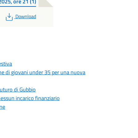
2025, ore 21 (1)
PDF
Download
stiva
zione di giovani under 35 per una nuova
 futuro di Gubbio
essun incarico finanziario
one