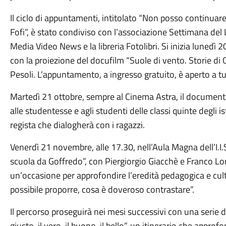
Il ciclo di appuntamenti, intitolato “Non posso continuar
Fofi”, è stato condiviso con l’associazione Settimana del 
Media Video News e la libreria Fotolibri. Si inizia lunedì
con la proiezione del docufilm “Suole di vento. Storie di G
Pesoli. L’appuntamento, a ingresso gratuito, è aperto a tu
Martedì 21 ottobre, sempre al Cinema Astra, il document
alle studentesse e agli studenti delle classi quinte degli is
regista che dialogherà con i ragazzi.
Venerdì 21 novembre, alle 17.30, nell’Aula Magna dell’I.I.
scuola da Goffredo”, con Piergiorgio Giacchè e Franco Lo
un’occasione per approfondire l’eredità pedagogica e cultu
possibile proporre, cosa è doveroso contrastare”.
Il percorso proseguirà nei mesi successivi con una serie di 
giusto, il vero, il buono, il bello”, un itinerario che appr