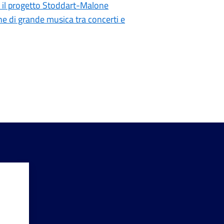
a il progetto Stoddart-Malone
ne di grande musica tra concerti e