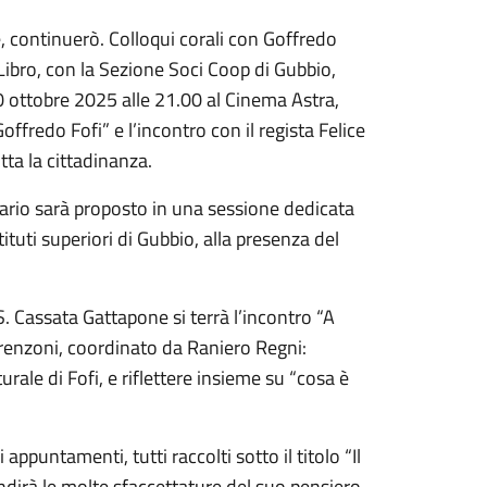
e, continuerò. Colloqui corali con Goffredo
Libro, con la Sezione Soci Coop di Gubbio,
 20 ottobre 2025 alle 21.00 al Cinema Astra,
offredo Fofi” e l’incontro con il regista Felice
tta la cittadinanza.
ario sarà proposto in una sessione dedicata
tituti superiori di Gubbio, alla presenza del
S. Cassata Gattapone si terrà l’incontro “A
renzoni, coordinato da Raniero Regni:
rale di Fofi, e riflettere insieme su “cosa è
appuntamenti, tutti raccolti sotto il titolo “Il
ofondirà le molte sfaccettature del suo pensiero