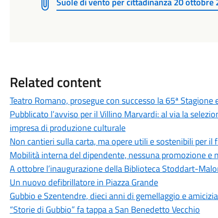
Suole di vento per cittadinanza 20 ottobre 
Related content
Teatro Romano, prosegue con successo la 65ª Stagione e
Pubblicato l’avviso per il Villino Marvardi: al via la sele
impresa di produzione culturale
Non cantieri sulla carta, ma opere utili e sostenibili per il
Mobilità interna del dipendente, nessuna promozione e n
A ottobre l’inaugurazione della Biblioteca Stoddart-Mal
Un nuovo defibrillatore in Piazza Grande
Gubbio e Szentendre, dieci anni di gemellaggio e amicizia
“Storie di Gubbio” fa tappa a San Benedetto Vecchio