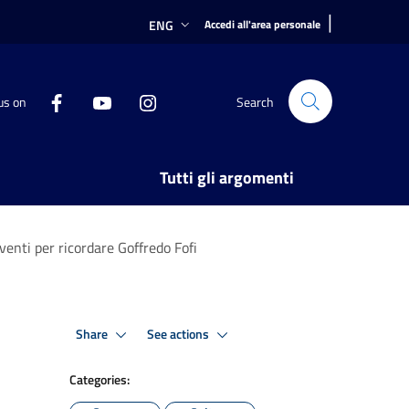
|
ENG
Accedi all'area personale
us on
Search
Tutti gli argomenti
enti per ricordare Goffredo Fofi
Share
See actions
Categories: