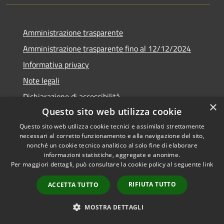
Amministrazione trasparente
Amministrazione trasparente fino al 12/12/2024
Informativa privacy
Note legali
Dichiarazione di accessibilità
×
Questo sito web utilizza cookie
Piano di miglioramento
Questo sito web utilizza cookie tecnici e assimilati strettamente
necessari al corretto funzionamento e alla navigazione del sito,
nonché un cookie tecnico analitico al solo fine di elaborare
informazioni statistiche, aggregate e anonime.
RSS
Copyright © 2026 • Town of •
Per maggiori dettagli, può consultare la cookie policy al seguente
link
Accessibility
Municipium
Powered by
•
RIFIUTA TUTTO
ACCETTA TUTTO
Privacy
Admin access
Cookie
MOSTRA DETTAGLI
Sitemap
Webmail