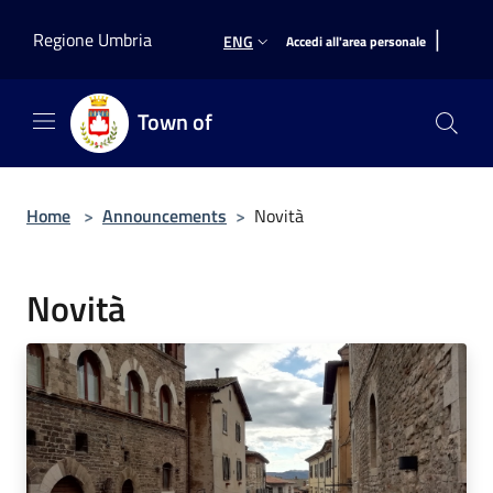
Salta al contenuto principale
|
Regione Umbria
ENG
Accedi all'area personale
Town of
Home
>
Announcements
>
Novità
Novità